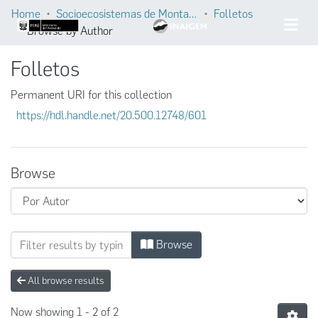
Home
Socioecosistemas de Montaña
Folletos
Browse by Author
Folletos
Permanent URI for this collection
https://hdl.handle.net/20.500.12748/601
Browse
Browsing Folletos by Author "Instituto Nac
Browse
All browse results
Now showing
1 - 2 of 2