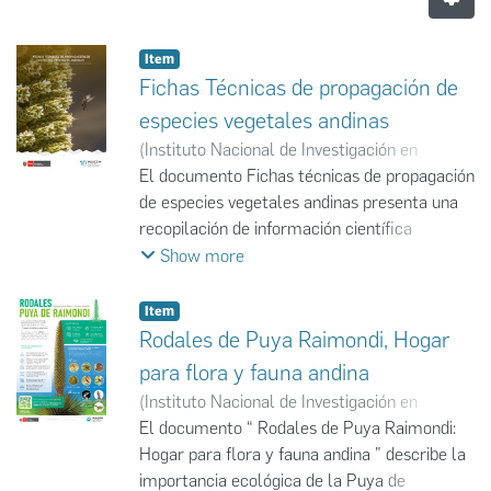
Item
Fichas Técnicas de propagación de
especies vegetales andinas
(
Instituto Nacional de Investigación en
Glaciares y Ecosistemas de Montaña
El documento Fichas técnicas de propagación
,
2025-
02
de especies vegetales andinas presenta una
)
Instituto Nacional de Investigación en
Glaciares y Ecosistemas de Montaña
recopilación de información científica
;
INAIGEM
elaborada por la Dirección de Investigación en
Show more
Ecosistemas de Montaña (DIEM) del Instituto
Nacional de Investigación en Glaciares y
Item
Ecosistemas de Montaña (INAIGEM). Su
Rodales de Puya Raimondi, Hogar
propósito es difundir conocimientos sobre los
para flora y fauna andina
procesos de germinación, crecimiento y
(
Instituto Nacional de Investigación en
manejo de diversas especies altoandinas,
Glaciares y Ecosistemas de Montaña
El documento “ Rodales de Puya Raimondi:
,
2025-
tanto leñosas como herbáceas, con el fin de
10
Hogar para flora y fauna andina ” describe la
)
Instituto Nacional de Investigación en
contribuir a la conservación y restauración
Glaciares y Ecosistemas de Montaña
importancia ecológica de la Puya de
;