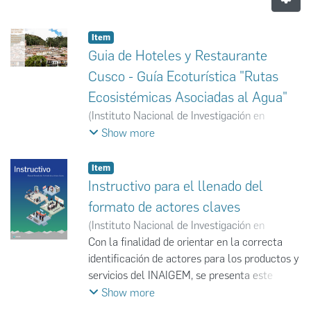
Item
Guia de Hoteles y Restaurante
Cusco - Guía Ecoturística "Rutas
Ecosistémicas Asociadas al Agua"
(
Instituto Nacional de Investigación en
Glaciares y Ecosistemas de Montaña
,
2022-
Show more
07
)
Instituto Nacional de Investigación en
Glaciares y Ecosistemas de Montaña
Item
Instructivo para el llenado del
formato de actores claves
(
Instituto Nacional de Investigación en
Glaciares y Ecosistemas de Montaña
Con la ﬁnalidad de orientar en la correcta
,
2019
)
Instituto Nacional de Investigación en
identiﬁcación de actores para los productos y
Glaciares y Ecosistemas de Montaña
servicios del INAIGEM, se presenta este
instructivo amigable con una descripción de
Show more
los campos y tipologías.