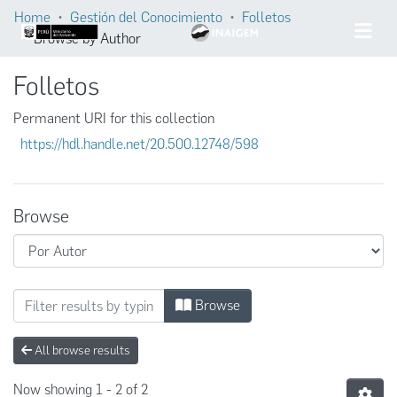
Home
Gestión del Conocimiento
Folletos
Browse by Author
Folletos
Permanent URI for this collection
https://hdl.handle.net/20.500.12748/598
Browse
Browsing Folletos by Author "Instituto Nac
Browse
All browse results
Now showing
1 - 2 of 2