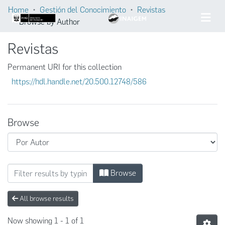
Home
Gestión del Conocimiento
Revistas
Browse by Author
Revistas
Permanent URI for this collection
https://hdl.handle.net/20.500.12748/586
Browse
Browsing Revistas by Author "Mateusz Wraz
Browse
All browse results
Now showing
1 - 1 of 1