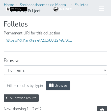
Home
Socioecosistemas de Montaña
Folletos
Browse by Subject
Folletos
Permanent URI for this collection
https://hdl.handle.net/20.500.12748/601
Browse
Browsing Folletos by Subject "https://purl
Browse
All browse results
Now showing
1 - 2 of 2