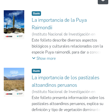
Item
La importancia de la Puya
Raimondii
(
Instituto Nacional de Investigación en
Glaciares y Ecosistemas de Montaña
Este folleto describe diversos aspectos
,
2022-
12
biológicos y culturales relacionados con la
)
Sandra J. Arroyo-Alfaro
;
Mirtha Camacho
Hernández
especie Puya raimondii, para dar a conocer la
;
Kathia Ramos-Parado
;
Claudia V.
Grados-Bueno
gran importancia que tiene para nuestro país.
Show more
Se describe su descubrimiento, distribución
geográfica, condiciones ambientales en las
Item
que se desarrolla y principales
La importancia de los pastizales
características biológicas. Además, se
altoandinos peruanos
destaca su importancia cultural, a través de
(
Instituto Nacional de Investigación en
sus usos cotidianos y los nombres comunes
Glaciares y Ecosistemas de Montaña
Este folleto presenta información sobre los
,
2022-
con los que se le conoce en el Perú, además
12
pastizales altoandinos peruanos, explica su
)
Herbert Valverde
;
Beatriz Fuentealba
;
de “puya”.
Liliana Blas
definición y tipo de vegetación dominante, la
;
Teresa Oropeza