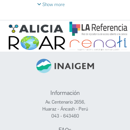
importancia ecológica y socio-económica que
Show more
tiene para las zonas andinas, y las principales
factores de degradación: sobrepastoreo,
quema y cambio climático. También se
revisan algunas estrategias para mejorar el
manejo y estado de conservación de estos
ecosistemas, incluyendo algunos conceptos
claves para el manejo y uso racional.
Información
Av. Centenario 2656,
Huaraz - Áncash - Perú
043 - 643460