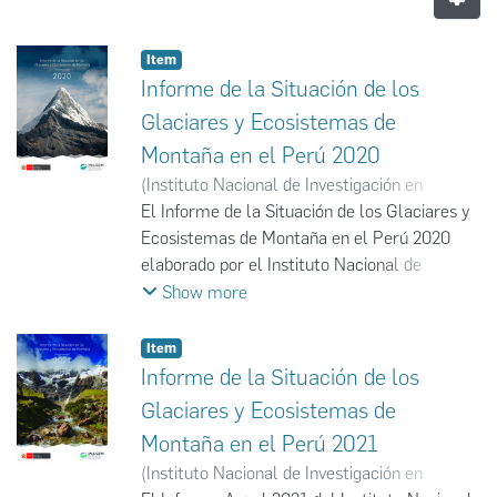
Item
Informe de la Situación de los
Glaciares y Ecosistemas de
Montaña en el Perú 2020
(
Instituto Nacional de Investigación en
Glaciares y Ecosistemas de Montaña
El Informe de la Situación de los Glaciares y
,
2020
)
Instituto Nacional de Investigación en
Ecosistemas de Montaña en el Perú 2020
Glaciares y Ecosistemas de Montaña
elaborado por el Instituto Nacional de
;
INAIGEM
Investigación en Glaciares y Ecosistemas de
Show more
Montaña (INAIGEM) presenta un análisis
detallado del estado actual de los glaciares,
Item
cuerpos de agua y ecosistemas de alta
Informe de la Situación de los
montaña del país. El documento describe las
Glaciares y Ecosistemas de
tendencias de retroceso glaciar observadas
Montaña en el Perú 2021
en las últimas décadas, así como los
(
Instituto Nacional de Investigación en
impactos ambientales, sociales y económicos