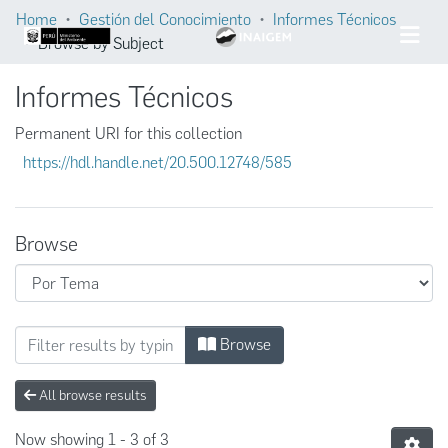
Home
Gestión del Conocimiento
Informes Técnicos
Browse by Subject
Informes Técnicos
Permanent URI for this collection
https://hdl.handle.net/20.500.12748/585
Browse
Browsing Informes Técnicos by Subject "htt
Browse
All browse results
Now showing
1 - 3 of 3