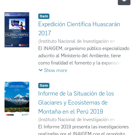
Item
Expedición Científica Huascarán
2017
(
Instituto Nacional de Investigación en
Glaciares y Ecosistemas de Montaña
El INAIGEM, organismo público especializado
,
2017-
09
adscrito al Ministerio del Ambiente, tiene
)
Instituto Nacional de Investigación en
Glaciares y Ecosistemas de Montaña
como finalidad el fomento y la expansión de
la investigación científica y tecnológica en el
Show more
ámbito de los glaciares y los ecosistemas de
montaña, promoviendo una gestión sostenible
Item
que beneficie a las poblaciones que viven en o
Informe de la Situación de los
se beneficien de dichos ecosistemas.
Glaciares y Ecosistemas de
Montaña en el Perú 2019
Por ello, el INAIGEM viene monitoreando el
(
Instituto Nacional de Investigación en
comportamiento de los frentes glaciar en
Glaciares y Ecosistemas de Montaña
El Informe 2019 presenta las investigaciones
,
2021-
diversos ámbitos del Perú(nevados Palcaraju,
09
realizadas por el INAIGEM con el propósito
)
Instituto Nacional de Investigación en