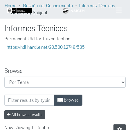
Home
Gestión del Conocimiento
Informes Técnicos
Browse by Subject
Informes Técnicos
Permanent URI for this collection
https://hdl.handle.net/20.500.12748/585
Browse
Browsing Informes Técnicos by Subject "htt
Browse
All browse results
Now showing
1 - 5 of 5