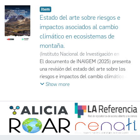
Item
Estado del arte sobre riesgos e
impactos asociados al cambio
climático en ecosistemas de
montaña.
(
Instituto Nacional de Investigación en
Glaciares y Ecosistemas de Montaña
El documento de INAIGEM (2025) presenta
,
2025-
11
una revisión del estado del arte sobre los
)
Instituto Nacional de Investigación en
Glaciares y Ecosistemas de Montaña
riesgos e impactos del cambio climático en
;
INAIGEM
los ecosistemas de montaña del Perú,
Show more
basada en el análisis de 53 publicaciones
científicas y documentos de gestión. La
revisión evaluó los avances y tendencias de
investigación, así como las agendas
regionales, nacionales y sectoriales,
aplicando criterios temáticos y normativos
acordes con la legislación peruana. Los