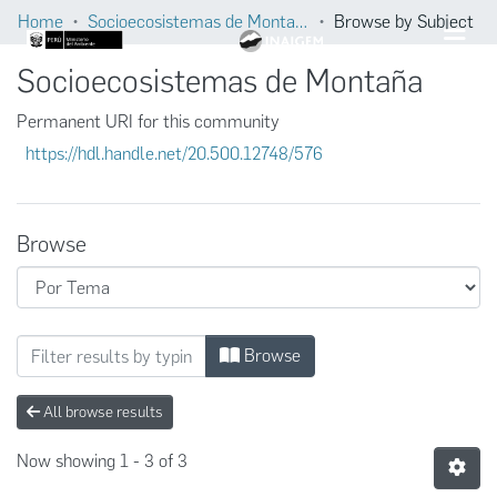
Home
Socioecosistemas de Montaña
Browse by Subject
Socioecosistemas de Montaña
Permanent URI for this community
https://hdl.handle.net/20.500.12748/576
Browse
Browsing Socioecosistemas de Montaña by 
Browse
All browse results
Now showing
1 - 3 of 3