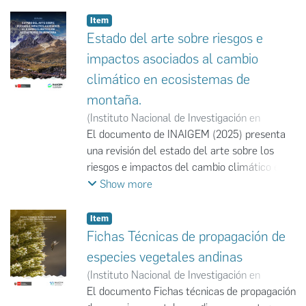
Item
Estado del arte sobre riesgos e
impactos asociados al cambio
climático en ecosistemas de
montaña.
(
Instituto Nacional de Investigación en
Glaciares y Ecosistemas de Montaña
El documento de INAIGEM (2025) presenta
,
2025-
11
una revisión del estado del arte sobre los
)
Instituto Nacional de Investigación en
Glaciares y Ecosistemas de Montaña
riesgos e impactos del cambio climático en
;
INAIGEM
los ecosistemas de montaña del Perú,
Show more
basada en el análisis de 53 publicaciones
científicas y documentos de gestión. La
Item
revisión evaluó los avances y tendencias de
Fichas Técnicas de propagación de
investigación, así como las agendas
especies vegetales andinas
regionales, nacionales y sectoriales,
(
Instituto Nacional de Investigación en
aplicando criterios temáticos y normativos
Glaciares y Ecosistemas de Montaña
El documento Fichas técnicas de propagación
,
2025-
acordes con la legislación peruana. Los