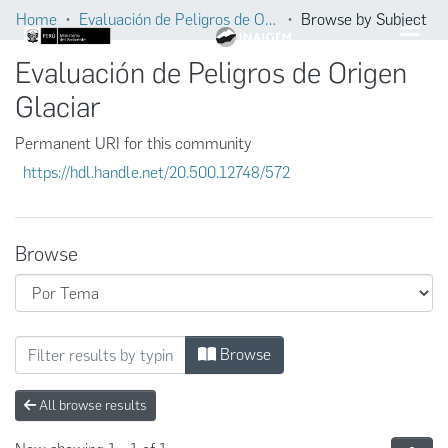
Home
Evaluación de Peligros de Origen Glaciar
Browse by Subject
Evaluación de Peligros de Origen
Glaciar
Permanent URI for this community
https://hdl.handle.net/20.500.12748/572
Browse
Browsing Evaluación de Peligros de Origen G
Browse
All browse results