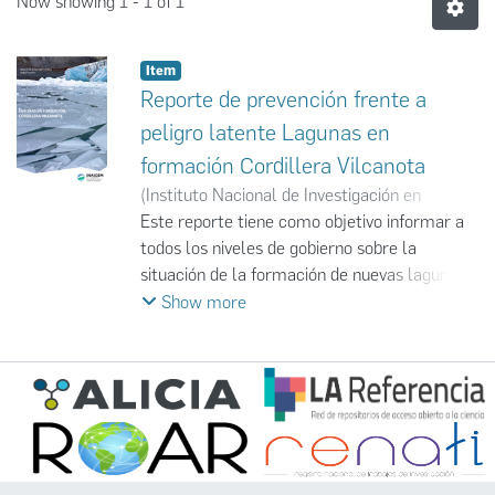
Now showing
1 - 1 of 1
Item
Reporte de prevención frente a
peligro latente Lagunas en
formación Cordillera Vilcanota
(
Instituto Nacional de Investigación en
Glaciares y Ecosistemas de Montaña
Este reporte tiene como objetivo informar a
,
2020-
10-30
todos los niveles de gobierno sobre la
)
Instituto Nacional de Investigación en
Glaciares y Ecosistemas de Montaña
situación de la formación de nuevas lagunas
en la Cordillera Vilcanota, especialmente
Show more
aquellas que presentan un peligro latente y
alta probabilidad de afectar a las poblaciones
ubicadas aguas abajo.
Las lagunas fueron seleccionadas mediante
un análisis del incremento en su área,
observándose un crecimiento acelerado,