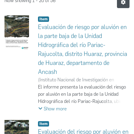
Now showing
1 - 20 of 56
Item
Evaluación de riesgo por aluvión en
la parte baja de la Unidad
Hidrográfica del río Pariac-
Rajucolta, distrito Huaraz, provincia
de Huaraz, departamento de
Ancash
(
Instituto Nacional de Investigación en
Glaciares y Ecosistemas de Montaña
El informe presenta la evaluación del riesgo
,
2020-
12
por aluvión en la parte baja de la Unidad
)
Instituto Nacional de Investigación en
Glaciares y Ecosistemas de Montaña
Hidrográfica del río Pariac-Rajucolta, ubicada
en el distrito de Huaraz, provincia de Huaraz,
Show more
departamento de Áncash. Utilizando los
procedimientos establecidos por el
Item
CENPRED, se identificaron los elementos
Evaluación del riesgo por aluvión en