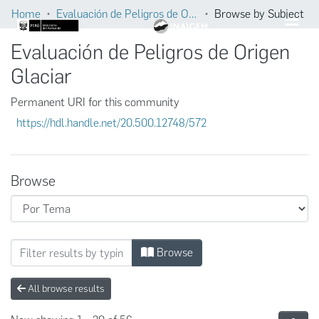
Home
Evaluación de Peligros de Origen Glaciar
Browse by Subject
Evaluación de Peligros de Origen
Glaciar
Permanent URI for this community
https://hdl.handle.net/20.500.12748/572
Browse
Browsing Evaluación de Peligros de Origen
Browse
All browse results