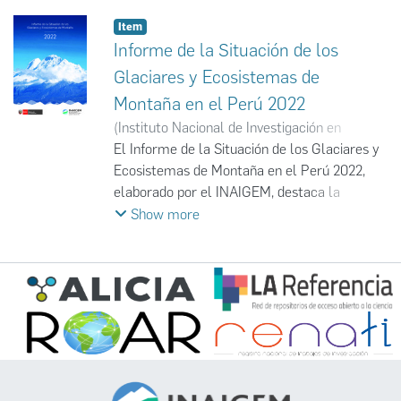
Item
Informe de la Situación de los
Glaciares y Ecosistemas de
Montaña en el Perú 2022
(
Instituto Nacional de Investigación en
Glaciares y Ecosistemas de Montaña
El Informe de la Situación de los Glaciares y
,
2025-
01
Ecosistemas de Montaña en el Perú 2022,
)
Instituto Nacional de Investigación en
Glaciares y Ecosistemas de Montaña
elaborado por el INAIGEM, destaca la
;
INAIGEM
importancia de los glaciares y ecosistemas
Show more
de montaña como fuentes clave de agua
dulce, reguladores del clima y refugios de
biodiversidad. El documento advierte que
estos sistemas enfrentan amenazas
crecientes debido al cambio climático, como
el retroceso glaciar, la formación de lagunas
peligrosas y el incremento de eventos
extremos, lo que pone en riesgo tanto los