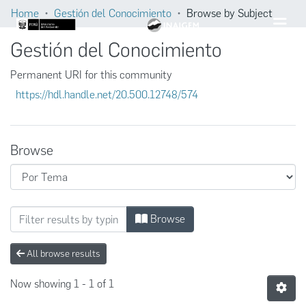
Home
Gestión del Conocimiento
Browse by Subject
Gestión del Conocimiento
Permanent URI for this community
https://hdl.handle.net/20.500.12748/574
Browse
Browsing Gestión del Conocimiento by Subj
Browse
All browse results
Now showing
1 - 1 of 1