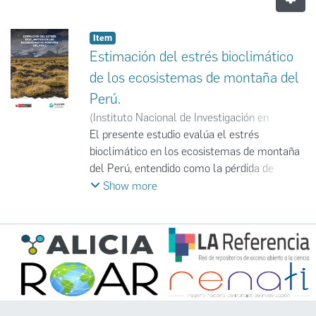
Item
Estimación del estrés bioclimático
de los ecosistemas de montaña del
Perú.
(
Instituto Nacional de Investigación en
Glaciares y Ecosistemas de Montaña
El presente estudio evalúa el estrés
,
2026-
03
bioclimático en los ecosistemas de montaña
)
Instituto Nacional de Investigación en
Glaciares y Ecosistemas de Montaña
del Perú, entendido como la pérdida de
;
INAIGEM
correspondencia entre las condiciones
Show more
climáticas y los rangos de tolerancia de los
ecosistemas. El análisis se centra en
ecosistemas ubicados por encima de los
2500 m s. n. m., considerando variables
climáticas determinantes como la
temperatura máxima del mes más cálido, la
temperatura mínima del mes más frío y el