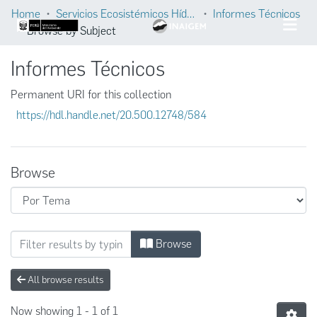
Home
Servicios Ecosistémicos Hídricos
Informes Técnicos
Browse by Subject
Informes Técnicos
Permanent URI for this collection
https://hdl.handle.net/20.500.12748/584
Browse
Browsing Informes Técnicos by Subject "Ca
Browse
All browse results
Now showing
1 - 1 of 1