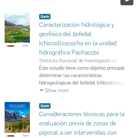
Item
Caracterización hidrológica y
geofísica del bofedal
Ichiccollcococha en la unidad
hidrográfica Pachacoto
(
Instituto Nacional de Investigación en
Glaciares y Ecosistemas de Montaña
Este estudio tiene como objetivo principal
,
2024-
12-27
determinar las características
)
Instituto Nacional de Investigación en
Glaciares y Ecosistemas de Montaña
hidrogeológicas del bofedal Ichiccollcococha,
;
INAIGEM
situado en la unidad hidrográfica Pachacoto,
Show more
con el propósito de entender su hidrología y
cómo esta influye en la provisión de bienes y
Item
servicios ecosistémicos. Para ello, se analizan
Consideraciones técnicas para la
parámetros hidrogeológicos fundamentales,
evaluación previa de zonas de
como la porosidad, la conductividad
pajonal a ser intervenidas con
hidráulica y los niveles piezométricos