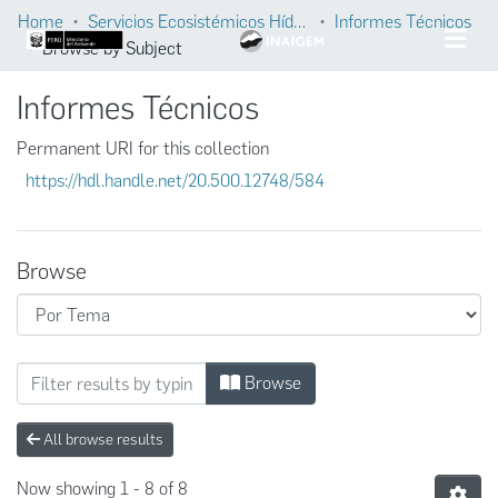
Home
Servicios Ecosistémicos Hídricos
Informes Técnicos
Browse by Subject
Informes Técnicos
Permanent URI for this collection
https://hdl.handle.net/20.500.12748/584
Browse
Browsing Informes Técnicos by Subject "E
Browse
All browse results
Now showing
1 - 8 of 8