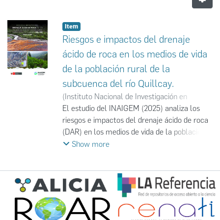
Item
Riesgos e impactos del drenaje
ácido de roca en los medios de vida
de la población rural de la
subcuenca del río Quillcay.
(
Instituto Nacional de Investigación en
Glaciares y Ecosistemas de Montaña
El estudio del INAIGEM (2025) analiza los
,
2025-
12
riesgos e impactos del drenaje ácido de roca
)
Instituto Nacional de Investigación en
Glaciares y Ecosistemas de Montaña
(DAR) en los medios de vida de la población
;
INAIGEM
rural de la subcuenca del río Quillcay, en la
Show more
cordillera Blanca. El DAR se origina por el
retroceso glaciar, que expone rocas con alto
contenido de sulfuros; al oxidarse, estas
contaminan y acidifican las fuentes de agua
con metales pesados, afectando ecosistemas
y poblaciones humanas. La investigación,