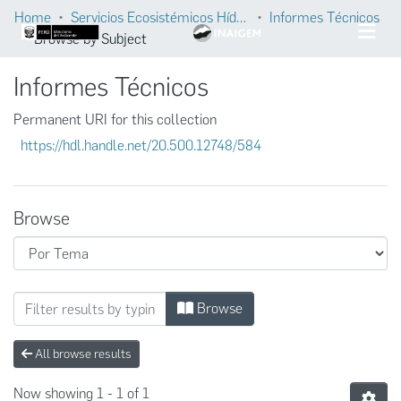
Home
Servicios Ecosistémicos Hídricos
Informes Técnicos
Browse by Subject
Informes Técnicos
Permanent URI for this collection
https://hdl.handle.net/20.500.12748/584
Browse
Browsing Informes Técnicos by Subject "Med
Browse
All browse results
Now showing
1 - 1 of 1