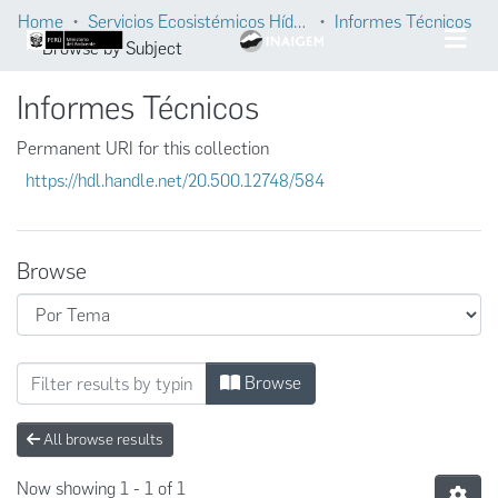
Home
Servicios Ecosistémicos Hídricos
Informes Técnicos
Browse by Subject
Informes Técnicos
Permanent URI for this collection
https://hdl.handle.net/20.500.12748/584
Browse
Browsing Informes Técnicos by Subject "e
Browse
All browse results
Now showing
1 - 1 of 1