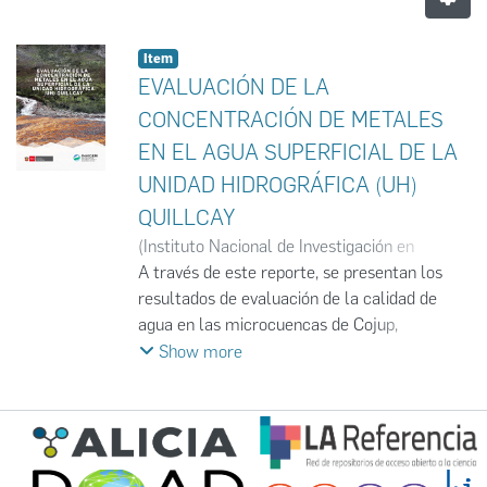
Item
EVALUACIÓN DE LA
CONCENTRACIÓN DE METALES
EN EL AGUA SUPERFICIAL DE LA
UNIDAD HIDROGRÁFICA (UH)
QUILLCAY
(
Instituto Nacional de Investigación en
Glaciares y Ecosistemas de Montaña
A través de este reporte, se presentan los
,
2024-
12
resultados de evaluación de la calidad de
)
Instituto Nacional de Investigación en
Glaciares y Ecosistemas de Montaña
agua en las microcuencas de Cojup,
;
INAIGEM
Quillcayhuanca y Shallap, además de su
Show more
comparación con el ECA para agua categoría
4. Asimismo, se presentan los resultados del
último punto de evaluación comparado con el
ECA para agua categoría 3 y con el
Reglamento de la Calidad del Agua para