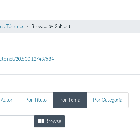
Comunidades
es Técnicos
Browse by Subject
andle.net/20.500.12748/584
 Autor
Por Título
Por Tema
Por Categoría
 by Subject "pajonal, humedad volumé
Browse