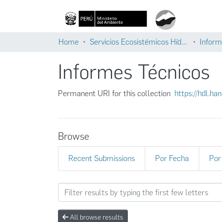
Home
Servicios Ecosistémicos Hídricos
Inform
Informes Técnicos
Permanent URI for this collection
https://hdl.h
Browse
Recent Submissions
Por Fecha
Por
Browsing Informes Técnicos
All browse results