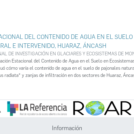
TACIONAL DEL CONTENIDO DE AGUA EN EL SUELO
RAL E INTERVENIDO, HUARAZ, ÁNCASH
NAL DE INVESTIGACIÓN EN GLACIARES Y ECOSISTEMAS DE M
riación Estacional del Contenido de Agua en el Suelo en Ecosistemas
uó cómo varía el contenido de agua en el suelo de pajonales natura
s radiata* y zanjas de infiltración en dos sectores de Huaraz, Áncas
imáticos y de balance hídrico, incluyendo precipitación, temperatur
 percolación.
aron que, en Tayacoto, el pajonal mostró un mejor almacenamient
 estiaje), mientras que en Shillquil las diferencias en percolación 
nificativas. Sin embargo, el almacenamiento fue mejor en las zanj
El pajonal demostró en general una mayor capacidad para almacena
Información
lantaciones de pino, cuestionando así la efectividad esperada de las