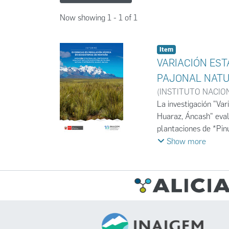
Now showing
1 - 1 of 1
Item
VARIACIÓN ES
PAJONAL NATU
(
INSTITUTO NACIO
La investigación "Va
Huaraz, Áncash" eval
plantaciones de *Pinu
se midieron datos cl
Show more
evapotranspiración y
Los resultados indic
periodos (húmedo y de
estadísticamente sig
durante el estiaje. 
comparación con las p