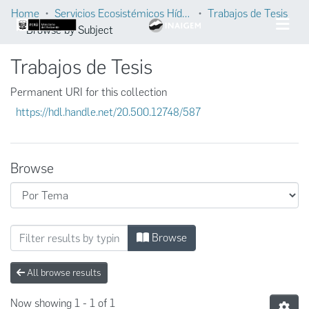
Home
Servicios Ecosistémicos Hídricos
Trabajos de Tesis
Browse by Subject
Trabajos de Tesis
Permanent URI for this collection
https://hdl.handle.net/20.500.12748/587
Browse
Browsing Trabajos de Tesis by Subject "past
Browse
All browse results
Now showing
1 - 1 of 1