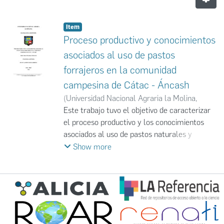
Item
Proceso productivo y conocimientos
asociados al uso de pastos
forrajeros en la comunidad
campesina de Cátac - Áncash
(
Universidad Nacional Agraria la Molina
,
2024
Este trabajo tuvo el objetivo de caracterizar
)
Evelyn Jannet Hoyos Cordova
;
UNALM
el proceso productivo y los conocimientos
asociados al uso de pastos naturales y
cultivados, abarcando las dinámicas de
Show more
pastoreo, la identificación de pastos
relevantes, y prácticas para mantener la
disponibilidad de los pastos dentro de la
Comunidad Campesina de Cátac, Ancash. A
través de una metodología cualitativa, se
implementó técnicas como entrevistas