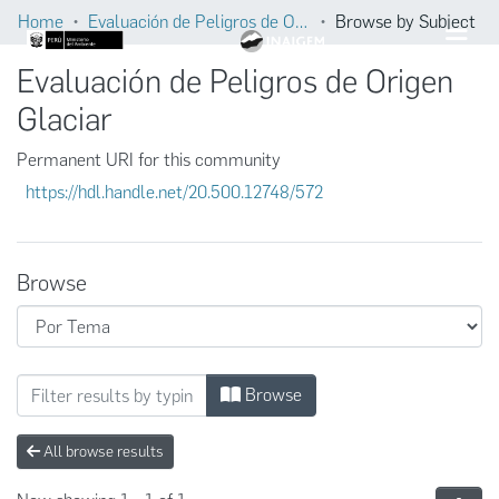
Home
Evaluación de Peligros de Origen Glaciar
Browse by Subject
Evaluación de Peligros de Origen
Glaciar
Permanent URI for this community
https://hdl.handle.net/20.500.12748/572
Browse
Browsing Evaluación de Peligros de Origen 
Browse
All browse results