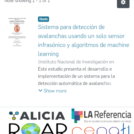
Now showing
1 - 1 of 1
Item
Sistema para detección de
avalanchas usando un solo sensor
infrasónico y algoritmos de machine
learning
(
Instituto Nacional de Investigación en
Glaciares y Ecosistemas de Montaña
Este estudio presenta el desarrollo e
,
2023-
06
implementación de un sistema para la
)
Cristian Adriel Benites Condori
detección automática de avalanchas
mediante un único sensor infrasónico,
Show more
complementado con algoritmos de
aprendizaje automático (Machine Learning). A
diferencia de los sistemas tradicionales
basados en arreglos de sensores —costosos y
complejos de instalar— esta propuesta se
enfoca en una solución más accesible y