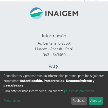
Información
Av. Centenario 2656,
Huaraz - Áncash - Perú
043 - 643460
FAQs
Facebook
Recopilamos y procesamos su información personal para los siguientes
Twitter
propósitos:
Autenticación, Preferencias, Reconocimiento y
Youtube
Estadísticas
.
Para obtener más información, lea nuestra
política de privacidad
.
Personalizar
Rechazar
Aceptar
INAIGEM derechos reservados © 2024