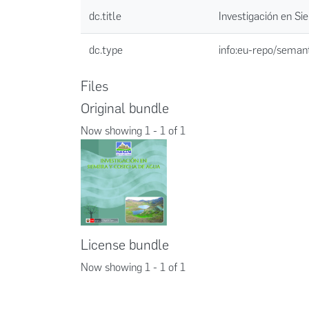
dc.title
Investigación en S
dc.type
info:eu-repo/seman
Files
Original bundle
Now showing
1 - 1 of 1
License bundle
Now showing
1 - 1 of 1