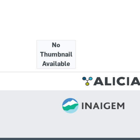
No
Collections
Thumbnail
Folletos
Available