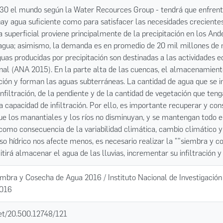
030 el mundo según la Water Recources Group - tendrá que enfrent
ay agua suficiente como para satisfacer las necesidades crecientes
ca superficial proviene principalmente de la precipitación en los An
gua; asimismo, la demanda es en promedio de 20 mil millones de me
guas producidas por precipitación son destinadas a las actividades 
onal (ANA 2015). En la parte alta de las cuencas, el almacenamien
ación y forman las aguas subterráneas. La cantidad de agua que se in
infiltración, de la pendiente y de la cantidad de vegetación que ten
a capacidad de infiltración. Por ello, es importante recuperar y con
ue los manantiales y los ríos no disminuyan, y se mantengan todo e
 como consecuencia de la variabilidad climática, cambio climático 
so hídrico nos afecte menos, es necesario realizar la ""siembra y 
tirá almacenar el agua de las lluvias, incrementar su infiltración y
embra y Cosecha de Agua 2016 / Instituto Nacional de Investigació
2016
net/20.500.12748/121