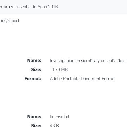
iembra y Cosecha de Agua 2016
tics/report
Name:
Investigacion en siembra y cosecha de a
Size:
11.79 MB
Format:
Adobe Portable Document Format
Name:
license.txt
Size:
43 B