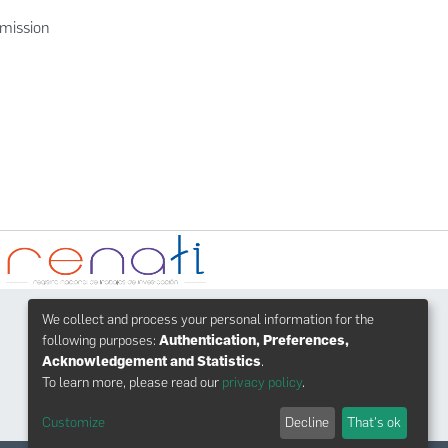
bmission
We collect and process your personal information for the
FAQs
following purposes:
Authentication, Preferences,
Facebook
Acknowledgement and Statistics
.
Twitter
To learn more, please read our
privacy policy
.
Youtube
Customize
Decline
That's ok