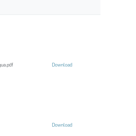
gua.pdf
Download
Download