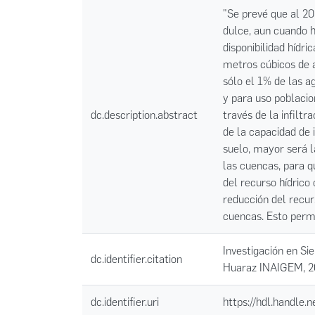
"Se prevé que al 2
dulce, aun cuando h
disponibilidad hídri
metros cúbicos de a
sólo el 1% de las a
y para uso poblaci
dc.description.abstract
través de la infiltr
de la capacidad de 
suelo, mayor será l
las cuencas, para q
del recurso hídrico
reducción del recur
cuencas. Esto permi
Investigación en Si
dc.identifier.citation
Huaraz INAIGEM, 
dc.identifier.uri
https://hdl.handle.