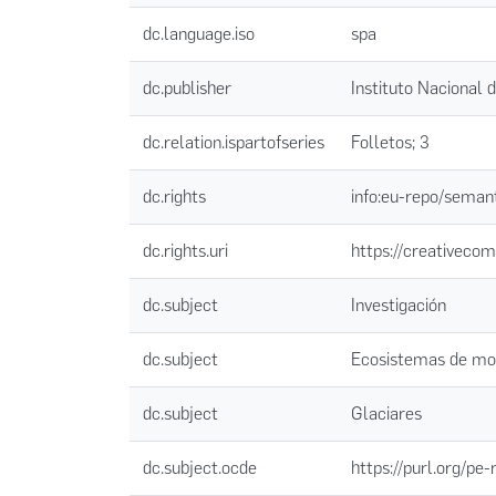
dc.language.iso
spa
dc.publisher
Instituto Nacional 
dc.relation.ispartofseries
Folletos; 3
dc.rights
info:eu-repo/seman
dc.rights.uri
https://creativecom
dc.subject
Investigación
dc.subject
Ecosistemas de mo
dc.subject
Glaciares
dc.subject.ocde
https://purl.org/pe