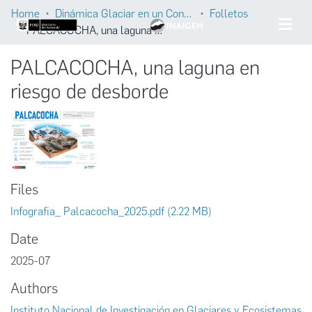
Home
Dinámica Glaciar en un Contexto de Cambio Climático
Folletos
PALCACOCHA, una laguna en riesgo de desborde
PALCACOCHA, una laguna en
riesgo de desborde
Files
Infografia_ Palcacocha_2025.pdf
(2.22 MB)
Date
2025-07
Authors
Instituto Nacional de Investigación en Glaciares y Ecosistemas