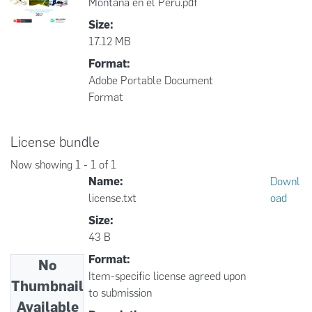
Montaña en el Perú.pdf
Size:
17.12 MB
Format:
Adobe Portable Document
Format
License bundle
Now showing
1 - 1 of 1
Name:
Downl
license.txt
oad
Size:
43 B
Format:
No
Item-specific license agreed upon
Thumbnail
to submission
Available