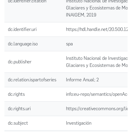
dc.identifier.citation
Instituto Nacional de Investigació
Glaciares y Ecosistemas de Mont
INAIGEM, 2019
dc.identifier.uri
https://hdl.handle.net/20.500.12
dc.language.iso
spa
Instituto Nacional de Investigació
dc.publisher
Glaciares y Ecosistemas de Mon
dc.relation.ispartofseries
Informe Anual; 2
dc.rights
info:eu-repo/semantics/openAcce
dc.rights.uri
https://creativecommons.org/lice
dc.subject
Investigación