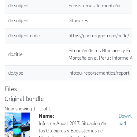
dc.subject
Ecosistemas de montaña
dc.subject
Glaciares
dc.subject.ocde
https://purl.org/pe-repo/ocde/for
Situación de los Glaciares y Eco
dc.title
Montaña en el Perú : Informe An
dc.type
info:eu-repo/semantics/report
Files
Original bundle
Now showing
1 - 1 of 1
Name:
Downl
Informe Anual 2017. Situación de
oad
los Glaciares y Ecosistemas de