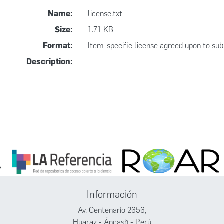
Name:
license.txt
Size:
1.71 KB
Format:
Item-specific license agreed upon to su
Description:
Información
Av. Centenario 2656,
Huaraz - Áncash - Perú