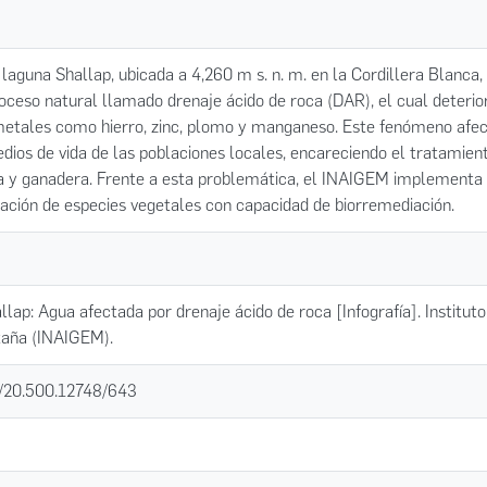
a laguna Shallap, ubicada a 4,260 m s. n. m. en la Cordillera Blanca
ceso natural llamado drenaje ácido de roca (DAR), el cual deterior
etales como hierro, zinc, plomo y manganeso. Este fenómeno afect
dios de vida de las poblaciones locales, encareciendo el tratamien
la y ganadera. Frente a esta problemática, el INAIGEM implementa
icación de especies vegetales con capacidad de biorremediación.
lap: Agua afectada por drenaje ácido de roca [Infografía]. Instituto
aña (INAIGEM).
et/20.500.12748/643