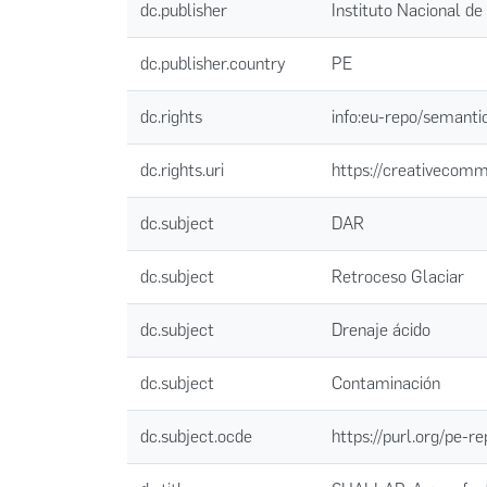
dc.publisher
Instituto Nacional d
dc.publisher.country
PE
dc.rights
info:eu-repo/semant
dc.rights.uri
https://creativecomm
dc.subject
DAR
dc.subject
Retroceso Glaciar
dc.subject
Drenaje ácido
dc.subject
Contaminación
dc.subject.ocde
https://purl.org/pe-r