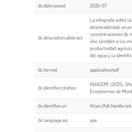
dc.date.issued
2025-07
La infografía sobre l
desencadenado un pro
concentraciones de m
dc.description.abstract
sino también a los me
productividad agríco
del agua y la identif
dc.format
application/pdf
INAIGEM. (2025). Shal
dc.identifier.citation
Ecosistemas de Mont
dc.identifier.uri
https://hdl.handle.n
dc.language.iso
spa