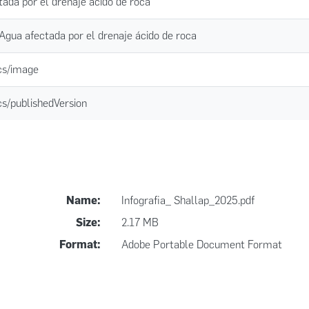
da por el drenaje ácido de roca
Agua afectada por el drenaje ácido de roca
cs/image
cs/publishedVersion
Name:
Infografia_ Shallap_2025.pdf
Size:
2.17 MB
Format:
Adobe Portable Document Format