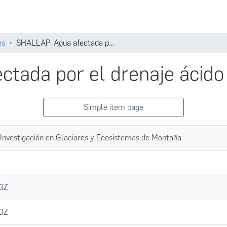
Comunidades
Búsqueda
os
SHALLAP, Agua afectada por el drenaje ácido de roca
tada por el drenaje ácido
Simple item page
e Investigación en Glaciares y Ecosistemas de Montaña
23Z
23Z