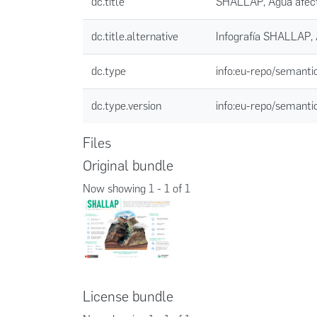
dc.title
SHALLAP, Agua afecta
dc.title.alternative
Infografía SHALLAP, 
dc.type
info:eu-repo/semanti
dc.type.version
info:eu-repo/semanti
Files
Original bundle
Now showing
1 - 1 of 1
License bundle