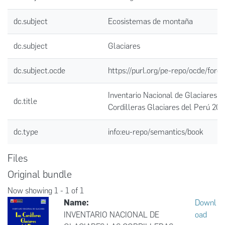
dc.subject
Ecosistemas de montaña
dc.subject
Glaciares
dc.subject.ocde
https://purl.org/pe-repo/ocde/ford
Inventario Nacional de Glaciares L
dc.title
Cordilleras Glaciares del Perú 20
dc.type
info:eu-repo/semantics/book
Files
Original bundle
Now showing
1 - 1 of 1
Name:
Downl
INVENTARIO NACIONAL DE
oad