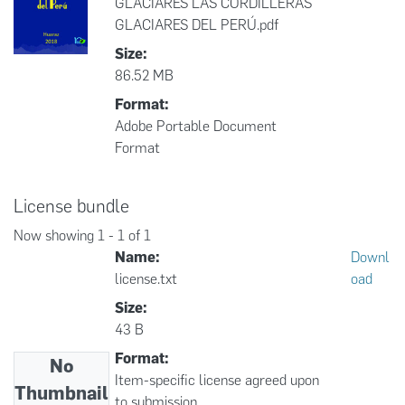
GLACIARES LAS CORDILLERAS
GLACIARES DEL PERÚ.pdf
Size:
86.52 MB
Format:
Adobe Portable Document
Format
License bundle
Now showing
1 - 1 of 1
Name:
Downl
license.txt
oad
Size:
43 B
Format:
No
Item-specific license agreed upon
Thumbnail
to submission