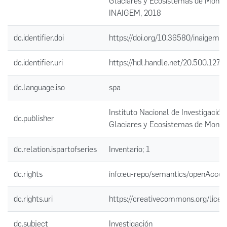
Glaciares y Ecosistemas de Monta
INAIGEM, 2018
dc.identifier.doi
https://doi.org/10.36580/inaigem
dc.identifier.uri
https://hdl.handle.net/20.500.1274
dc.language.iso
spa
Instituto Nacional de Investigación
dc.publisher
Glaciares y Ecosistemas de Mont
dc.relation.ispartofseries
Inventario; 1
dc.rights
info:eu-repo/semantics/openAcces
dc.rights.uri
https://creativecommons.org/licen
dc.subject
Investigación