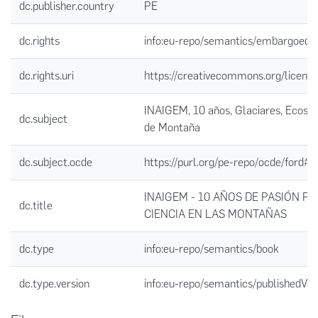
dc.publisher.country
PE
dc.rights
info:eu-repo/semantics/embargoedA
dc.rights.uri
https://creativecommons.org/license
INAIGEM, 10 años, Glaciares, Ecosi
dc.subject
de Montaña
dc.subject.ocde
https://purl.org/pe-repo/ocde/ford#1
INAIGEM - 10 AÑOS DE PASIÓN PO
dc.title
CIENCIA EN LAS MONTAÑAS
dc.type
info:eu-repo/semantics/book
dc.type.version
info:eu-repo/semantics/publishedVer