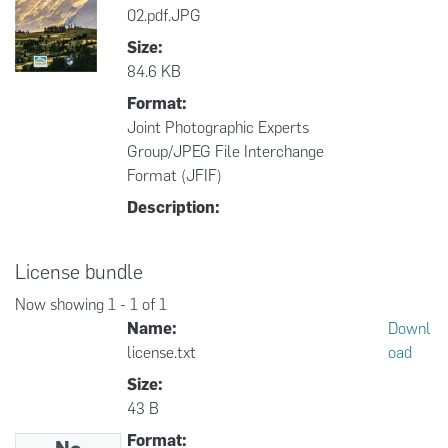
02.pdf.JPG
Size:
84.6 KB
Format:
Joint Photographic Experts
Group/JPEG File Interchange
Format (JFIF)
Description:
License bundle
Now showing
1 - 1 of 1
Name:
Downl
license.txt
oad
Size:
43 B
Format: