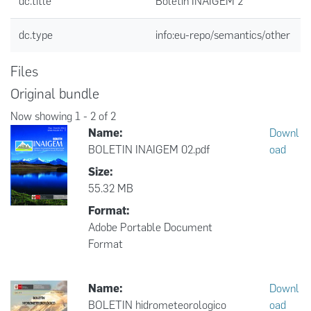
dc.title
Boletín INAIGEM 2
dc.type
info:eu-repo/semantics/other
Files
Original bundle
Now showing
1 - 2 of 2
Name:
Downl
BOLETIN INAIGEM 02.pdf
oad
Size:
55.32 MB
Format:
Adobe Portable Document
Format
Name:
Downl
BOLETIN hidrometeorologico
oad