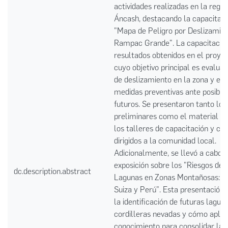
actividades realizadas en la regió
Áncash, destacando la capacitaci
"Mapa de Peligro por Deslizamien
Rampac Grande". La capacitación
resultados obtenidos en el proy
cuyo objetivo principal es evaluar
de deslizamiento en la zona y es
medidas preventivas ante posible
futuros. Se presentaron tanto los
preliminares como el material uti
los talleres de capacitación y c
dirigidos a la comunidad local.
Adicionalmente, se llevó a cabo 
exposición sobre los "Riesgos de 
dc.description.abstract
Lagunas en Zonas Montañosas: Es
Suiza y Perú". Esta presentación 
la identificación de futuras lagun
cordilleras nevadas y cómo aplic
conocimiento para consolidar la g