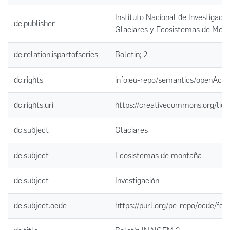
Instituto Nacional de Investigació
dc.publisher
Glaciares y Ecosistemas de Mon
dc.relation.ispartofseries
Boletin; 2
dc.rights
info:eu-repo/semantics/openAcce
dc.rights.uri
https://creativecommons.org/lice
dc.subject
Glaciares
dc.subject
Ecosistemas de montaña
dc.subject
Investigación
dc.subject.ocde
https://purl.org/pe-repo/ocde/for