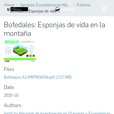
Home
Servicios Ecosistémicos Hídricos
Folletos
Bofedales: Esponjas de vida en la montaña
Bofedales: Esponjas de vida en la
montaña
Files
Bofedales A2-IMPRESION.pdf
(2.57 MB)
Date
2025-10
Authors
Instituto Nacional de Investigación en Glaciares y Ecosistemas