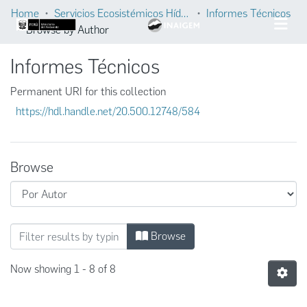
Home
Servicios Ecosistémicos Hídricos
Informes Técnicos
Browse by Author
Informes Técnicos
Permanent URI for this collection
https://hdl.handle.net/20.500.12748/584
Browse
Browsing Informes Técnicos by Author
Browse
Now showing
1 - 8 of 8