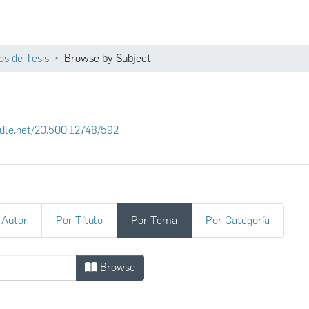
Comunidades
os de Tesis
Browse by Subject
andle.net/20.500.12748/592
 Autor
Por Título
Por Tema
Por Categoría
by Subject
Browse