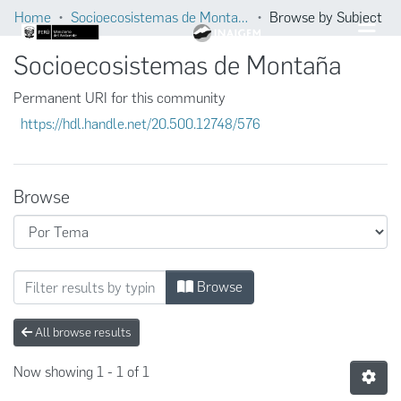
Home
Socioecosistemas de Montaña
Browse by Subject
Socioecosistemas de Montaña
Permanent URI for this community
https://hdl.handle.net/20.500.12748/576
Browse
Browsing Socioecosistemas de Montaña by 
Browse
All browse results
Now showing
1 - 1 of 1