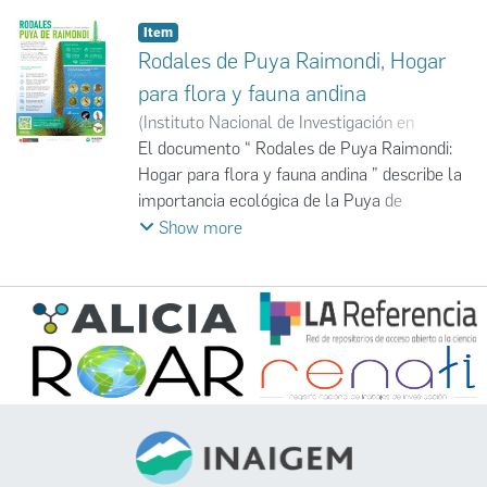
Item
Rodales de Puya Raimondi, Hogar
para flora y fauna andina
(
Instituto Nacional de Investigación en
Glaciares y Ecosistemas de Montaña
El documento “ Rodales de Puya Raimondi:
,
2025-
10
Hogar para flora y fauna andina ” describe la
)
Instituto Nacional de Investigación en
Glaciares y Ecosistemas de Montaña
importancia ecológica de la Puya de
;
INAIGEM
Raimondi (Puya raimondii Harms), la
Show more
bromelia más grande del mundo y símbolo
de la biodiversidad andina. Esta especie, que
habita entre los 3400 y 4600 m s. n. m.,
forma rodales que sirven como refugio para
más de 80 especies de fauna, incluyendo
aves, mamíferos, reptiles y anfibios, además
de unas 150 especies vegetales. El texto
destaca su papel ecológico al proveer
alimento, refugio y microhábitats, así como la