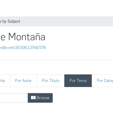
Comunidades
 by Subject
de Montaña
handle.net/20.500.12748/576
cha
Por Autor
Por Título
Por Tema
Por Cate
 de Montaña by Subject "musgos"
Browse