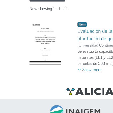
Now showing
1 - 1 of 1
Item
Evaluación de l
plantación de qu
(
Universidad Contine
Se evaluó la capacid
naturales (LL1 y LL2)
parcelas de 500 m2 y
la cobertura de cada
Show more
en campo y máxima re
Leucrobryaceae) y 2 
no se encuentran en 
%). El grupo 4 (fami
respecto a otros sit
mientras que en los 
respectivamente) re