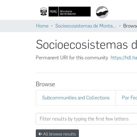
Home
Socioecosistemas de Montaña
Browse
Socioecosistemas 
Permanent URI for this community
https://hdl.
Browse
Subcommunities and Collections
Por Fe
Browsing Socioecosistemas
All browse results