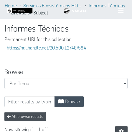
Home
Servicios Ecosistémicos Hídricos
Informes Técnicos
Browse by Subject
Informes Técnicos
Permanent URI for this collection
https://hdl.handle.net/20.500.12748/584
Browse
Browsing Informes Técnicos by Subject "Ev
Browse
All browse results
Now showing
1 - 1 of 1