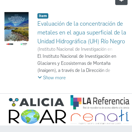
Item
Evaluación de la concentración de
metales en el agua superficial de la
Unidad Hidrográfica (UH) Río Negro
(
Instituto Nacional de Investigación en
Glaciares y Ecosistemas de Montaña
El Instituto Nacional de Investigación en
,
2025-
12
Glaciares y Ecosistemas de Montaña
)
Instituto Nacional de Investigación en
Glaciares y Ecosistemas de Montaña
(Inaigem), a través de la Dirección de
;
INAIGEM
Investigación en Ecosistemas de Montaña
Show more
(DIEM), desarrolla estudios científicos
orientados a evaluar los impactos del cambio
climático en los ecosistemas de montaña,
especialmente en la calidad del agua
superficial de cuencas glaciares. En este
marco, el drenaje ácido de roca (DAR),
intensificado por el retroceso glaciar en la