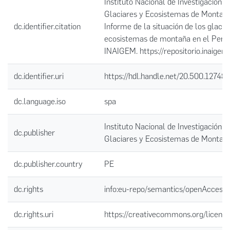
Instituto Nacional de Investigación e
Glaciares y Ecosistemas de Montaña
dc.identifier.citation
Informe de la situación de los glacia
ecosistemas de montaña en el Perú
INAIGEM. https://repositorio.inaigem
dc.identifier.uri
https://hdl.handle.net/20.500.12748
dc.language.iso
spa
Instituto Nacional de Investigación e
dc.publisher
Glaciares y Ecosistemas de Montañ
dc.publisher.country
PE
dc.rights
info:eu-repo/semantics/openAccess
dc.rights.uri
https://creativecommons.org/license