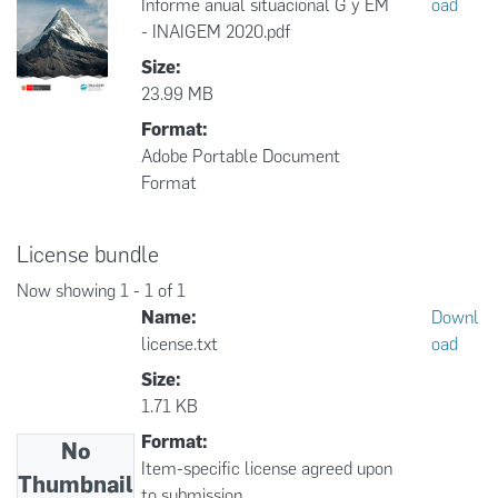
Informe anual situacional G y EM
oad
- INAIGEM 2020.pdf
Size:
23.99 MB
Format:
Adobe Portable Document
Format
License bundle
Now showing
1 - 1 of 1
Name:
Downl
license.txt
oad
Size:
1.71 KB
Format:
No
Item-specific license agreed upon
Thumbnail
to submission