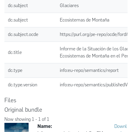
dc.subject
Glaciares
dc.subject
Ecosistemas de Montaña
dc.subject.ocde
https://purl.org/pe-repo/ocde/ford#1
Informe de la Situación de los Glaci
dc.title
Ecosistemas de Montaña en el Perú
dc.type
info:eu-repo/semantics/report
dc.type.version
info:eu-repo/semantics/publishedVer
Files
Original bundle
Now showing
1 - 1 of 1
Name:
Downl