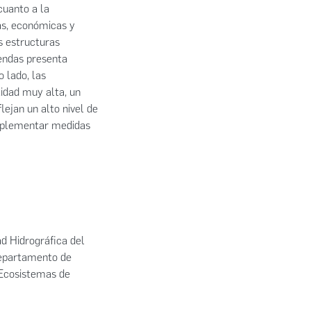
cuanto a la
cas, económicas y
as estructuras
iendas presenta
 lado, las
lidad muy alta, un
ejan un alto nivel de
implementar medidas
ad Hidrográfica del
 departamento de
 Ecosistemas de