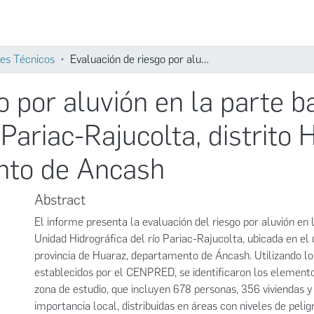
Comunidades
Búsqueda
es Técnicos
Evaluación de riesgo por aluvión en la parte baja de la Unidad Hidrográfica del río Pariac-Rajucolta, distrito Huaraz, provincia de Huaraz, departamento de Ancash
o por aluvión en la parte b
 Pariac-Rajucolta, distrito 
nto de Ancash
Abstract
El informe presenta la evaluación del riesgo por aluvión en 
Unidad Hidrográfica del río Pariac-Rajucolta, ubicada en el 
provincia de Huaraz, departamento de Áncash. Utilizando l
establecidos por el CENPRED, se identificaron los element
zona de estudio, que incluyen 678 personas, 356 viviendas y
importancia local, distribuidas en áreas con niveles de pelig