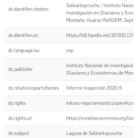
Salkantaycocha / Instituto Naciona
dc.identifier.citation
Investigación en Glaciares y Ecos
Montaña, Huaraz INAIGEM, Septi
dc.identifier.uri
https://hdl.handle.net/20.500.127
dc.language.iso
esp
Instituto Nacional de Investigación
dc.publisher
Glaciares y Ecosistemas de Mont
dc.relation.ispartofseries
Informe Inspección 2020; 6
dc.rights
info:eu-repo/semantics/openAcces
dc.rights.uri
https://creativecommons.org/licen
dc.subject
Laguna de Salkantaycocha