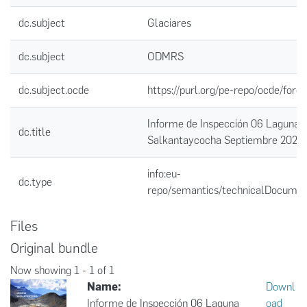
dc.subject
Glaciares
dc.subject
ODMRS
dc.subject.ocde
https://purl.org/pe-repo/ocde/ford
Informe de Inspección 06 Laguna 
dc.title
Salkantaycocha Septiembre 2021
info:eu-
dc.type
repo/semantics/technicalDocumen
Files
Original bundle
Now showing
1 - 1 of 1
Name:
Downl
Informe de Inspección 06 Laguna
oad