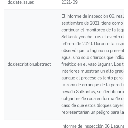
dc.date.issued
2021-09
El informe de inspección 06, realiz
septiembre de 2021, tiene como ob
continuar el monitoreo de la lagun
Salkantaycocha tras el evento del
febrero de 2020. Durante la inspec
observó que la laguna no presenta
agua, sino solo charcos que indican 
dc.description.abstract
freático en el vaso lagunar. Los ta
interiores muestran un alto grado 
aunque el proceso es lento pero co
la zona de arranque de la pared de
nevado Salkantay, se identificaron
colgantes de roca en forma de cor
caso de que estos bloques cayeran
representarían un peligro para la l
Informe de Inspección 06 Laguna 