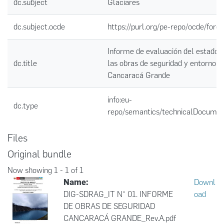
dc.subject
Glaciares
dc.subject.ocde
https://purl.org/pe-repo/ocde/ford
Informe de evaluación del estado 
dc.title
las obras de seguridad y entorno d
Cancaracá Grande
info:eu-
dc.type
repo/semantics/technicalDocumen
Files
Original bundle
Now showing
1 - 1 of 1
Name:
Downl
DIG-SDRAG_IT N° 01. INFORME
oad
DE OBRAS DE SEGURIDAD
CANCARACÁ GRANDE_Rev.A.pdf