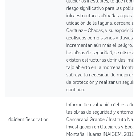
glaciarios inestables, lo que repre
riesgo significativo para las poblac
infraestructuras ubicadas aguas ab
ubicación de la laguna, cercana a l
Carhuaz – Chacas, y su exposición 
geofísicos como sismos y lluvias in
incrementan aún más el peligro. E
las obras de seguridad, se observa
existen estructuras definidas, más 
tajo abierto en la morrena frontal,
subraya la necesidad de mejorar l
de protección y realizar un seguim
continuo.
Informe de evaluación del estado 
las obras de seguridad y entorno d
dc.identifier.citation
Cancaracá Grande / Instituto Naci
Investigación en Glaciares y Ecos
Montaña, Huaraz INAIGEM, 2018