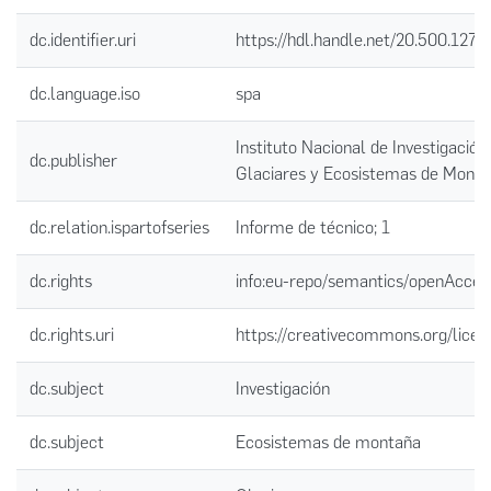
dc.identifier.uri
https://hdl.handle.net/20.500.127
dc.language.iso
spa
Instituto Nacional de Investigación
dc.publisher
Glaciares y Ecosistemas de Mont
dc.relation.ispartofseries
Informe de técnico; 1
dc.rights
info:eu-repo/semantics/openAcces
dc.rights.uri
https://creativecommons.org/licen
dc.subject
Investigación
dc.subject
Ecosistemas de montaña