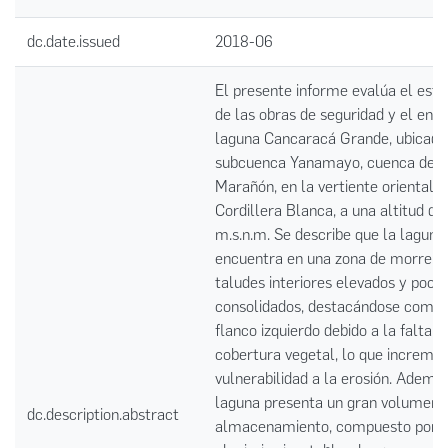
dc.date.issued
2018-06
El presente informe evalúa el esta
de las obras de seguridad y el ento
laguna Cancaracá Grande, ubicada
subcuenca Yanamayo, cuenca del r
Marañón, en la vertiente oriental d
Cordillera Blanca, a una altitud de
m.s.n.m. Se describe que la laguna
encuentra en una zona de morrena
taludes interiores elevados y poco
consolidados, destacándose como c
flanco izquierdo debido a la falta d
cobertura vegetal, lo que increme
vulnerabilidad a la erosión. Además
laguna presenta un gran volumen 
dc.description.abstract
almacenamiento, compuesto por d