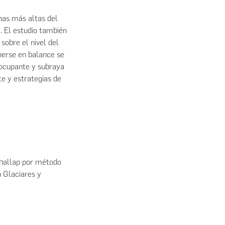
nas más altas del
. El estudio también
 sobre el nivel del
nerse en balance se
eocupante y subraya
e y estrategias de
Shallap por método
n Glaciares y