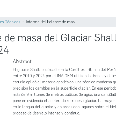
Comunidades
Búsqueda
es Técnicos
Informe del balance de masa del Glaciar Shallap por método geodésico 2019-2024
e de masa del Glaciar Sha
24
Abstract
El glaciar Shallap, ubicado en la Cordillera Blanca del Per
entre 2019 y 2024 por el INAIGEM utilizando drones y datos
estudio aplicó el método geodésico, una técnica moderna q
precisión los cambios en la superficie glaciar. En ese periodo
más de 9 millones de metros cúbicos de agua, una cantidad 
pone en evidencia el acelerado retroceso glaciar. La mayor
en la lengua del glaciar y en áreas con lagunas sobre el hiel
proceso de deshielo intenso y continuo.