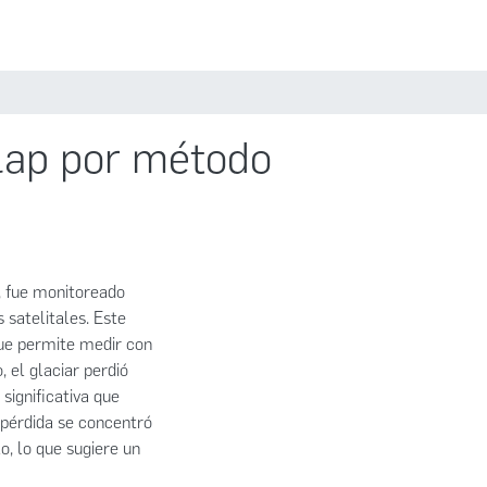
Estadísticas
Políticas
Iniciar sesión
llap por método
ú, fue monitoreado
 satelitales. Este
ue permite medir con
, el glaciar perdió
significativa que
 pérdida se concentró
o, lo que sugiere un