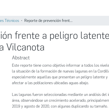
Comunidades
Búsqueda
es Técnicos
Reporte de prevención frente a peligro latente Lagunas en formación Cordillera Vilcanota
ón frente a peligro laten
a Vilcanota
Abstract
Este reporte tiene como objetivo informar a todos los nivel
la situación de la formación de nuevas lagunas en la Cordill
especialmente aquellas que presentan un peligro latente y 
afectar a las poblaciones ubicadas aguas abajo.
Las lagunas fueron seleccionadas mediante un análisis del
área, observándose un crecimiento acelerado, principalment
2019 y agosto de 2020, con algunas duplicando su tamaño.