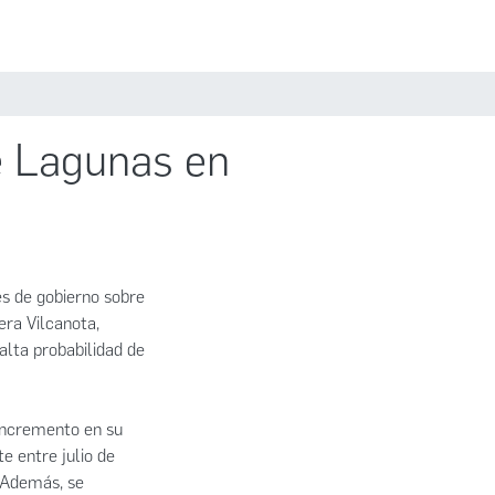
Estadísticas
Políticas
Iniciar sesión
te Lagunas en
es de gobierno sobre
era Vilcanota,
alta probabilidad de
 incremento en su
e entre julio de
 Además, se