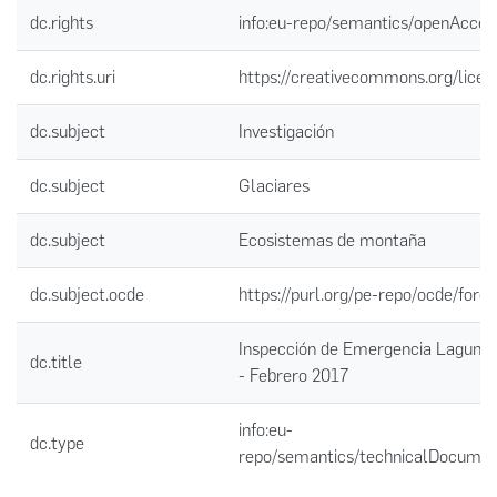
dc.rights
info:eu-repo/semantics/openAcces
dc.rights.uri
https://creativecommons.org/licen
dc.subject
Investigación
dc.subject
Glaciares
dc.subject
Ecosistemas de montaña
dc.subject.ocde
https://purl.org/pe-repo/ocde/ford
Inspección de Emergencia Laguna 
dc.title
- Febrero 2017
info:eu-
dc.type
repo/semantics/technicalDocumen