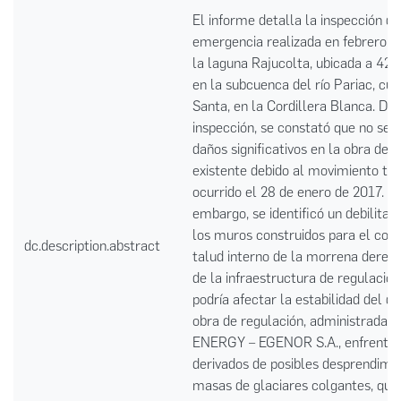
El informe detalla la inspección de
emergencia realizada en febrero d
la laguna Rajucolta, ubicada a 4
en la subcuenca del río Pariac, cue
Santa, en la Cordillera Blanca. Dur
inspección, se constató que no se 
daños significativos en la obra de 
existente debido al movimiento tel
ocurrido el 28 de enero de 2017. Si
embargo, se identificó un debilita
los muros construidos para el cont
dc.description.abstract
talud interno de la morrena derec
de la infraestructura de regulación
podría afectar la estabilidad del di
obra de regulación, administrada 
ENERGY – EGENOR S.A., enfrenta 
derivados de posibles desprendimi
masas de glaciares colgantes, que