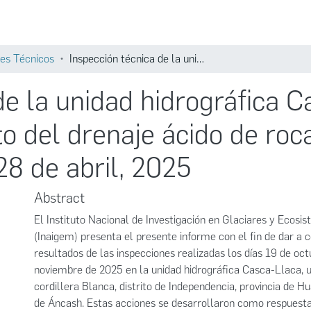
Comunidades
Búsqueda
es Técnicos
Inspección técnica de la unidad hidrográfica Casca – Llaca para identificar el impacto del drenaje ácido de roca a causa del aluvión ocurrido el 28 de abril, 2025
de la unidad hidrográfica C
to del drenaje ácido de roc
28 de abril, 2025
Abstract
El Instituto Nacional de Investigación en Glaciares y Ecos
(Inaigem) presenta el presente informe con el fin de dar a 
resultados de las inspecciones realizadas los días 19 de oct
noviembre de 2025 en la unidad hidrográfica Casca-Llaca, u
cordillera Blanca, distrito de Independencia, provincia de 
de Áncash. Estas acciones se desarrollaron como respuesta