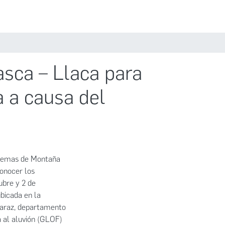
Estadísticas
Políticas
Iniciar sesión
asca – Llaca para
a a causa del
istemas de Montaña
conocer los
ubre y 2 de
bicada en la
Huaraz, departamento
 al aluvión (GLOF)