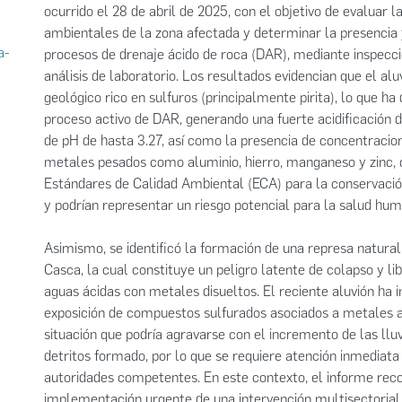
ocurrido el 28 de abril de 2025, con el objetivo de evaluar l
ambientales de la zona afectada y determinar la presencia 
a-
procesos de drenaje ácido de roca (DAR), mediante inspecc
análisis de laboratorio. Los resultados evidencian que el al
geológico rico en sulfuros (principalmente pirita), lo que 
proceso activo de DAR, generando una fuerte acidificación 
de pH de hasta 3.27, así como la presencia de concentracio
metales pesados como aluminio, hierro, manganeso y zinc, 
Estándares de Calidad Ambiental (ECA) para la conservación
y podrían representar un riesgo potencial para la salud hum
Asimismo, se identificó la formación de una represa natural
Casca, la cual constituye un peligro latente de colapso y li
aguas ácidas con metales disueltos. El reciente aluvión ha
exposición de compuestos sulfurados asociados a metales 
situación que podría agravarse con el incremento de las llu
detritos formado, por lo que se requiere atención inmediata
autoridades competentes. En este contexto, el informe rec
implementación urgente de una intervención multisectorial