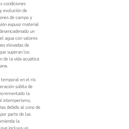
as condiciones
y evolución de
iones de campo y
uvión expuso material
ha desencadenado un
del agua con valores
nes elevadas de
que superan los
 de la vida acuática
ana.
 temporal en el río
beración súbita de
 incrementado la
al intemperismo,
vias debido al cono de
 por parte de las
omienda la
 que incluya un