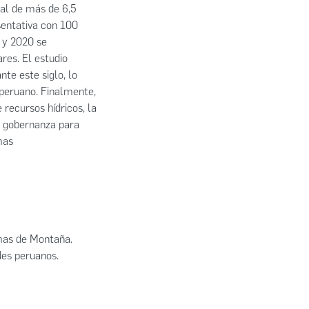
tal de más de 6,5
sentativa con 100
6 y 2020 se
res. El estudio
te este siglo, lo
 peruano. Finalmente,
 recursos hídricos, la
la gobernanza para
mas
emas de Montaña.
des peruanos.