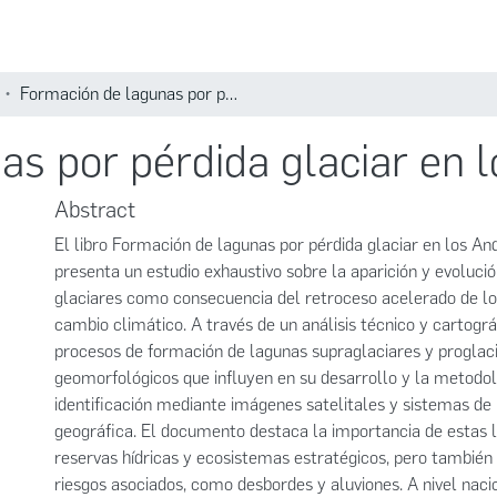
Comunidades
Búsqueda
Formación de lagunas por pérdida glaciar en los Andes peruanos
as por pérdida glaciar en 
Abstract
El libro Formación de lagunas por pérdida glaciar en los A
presenta un estudio exhaustivo sobre la aparición y evoluci
glaciares como consecuencia del retroceso acelerado de los
cambio climático. A través de un análisis técnico y cartográ
procesos de formación de lagunas supraglaciares y proglaci
geomorfológicos que influyen en su desarrollo y la metodol
identificación mediante imágenes satelitales y sistemas de
geográfica. El documento destaca la importancia de estas
reservas hídricas y ecosistemas estratégicos, pero también 
riesgos asociados, como desbordes y aluviones. A nivel nacio