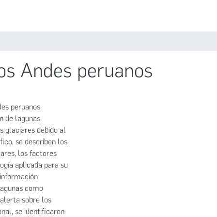
Estadísticas
Políticas
Iniciar sesión
los Andes peruanos
ndes peruanos
ón de lagunas
 glaciares debido al
fico, se describen los
ares, los factores
ogía aplicada para su
 información
 lagunas como
alerta sobre los
nal, se identificaron