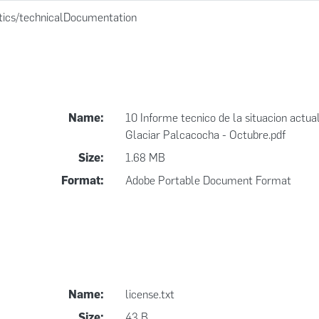
tics/technicalDocumentation
Name:
10 Informe tecnico de la situacion actua
Glaciar Palcacocha - Octubre.pdf
Size:
1.68 MB
Format:
Adobe Portable Document Format
Name:
license.txt
Size:
43 B