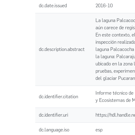
dc.date.issued
2016-10
La laguna Palcacoch
aún carece de regis
En este contexto, e
inspección realizada
dc.description.abstract
laguna Palcacocha y
la laguna: Palcaraj
ubicado en la zona l
pruebas, experiment
del glaciar Pucara
Informe técnico de 
dc.identifier.citation
y Ecosistemas de 
dc.identifier.uri
https://hdl.handle
dc.language.iso
esp