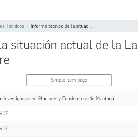
Comunidades
Búsqueda
es Técnicos
Informe técnico de la situación actual de la Laguna Glaciar Palcacocha - Octubre
la situación actual de la L
re
Simple item page
de Investigación en Glaciares y Ecosistemas de Montaña
:40Z
:40Z