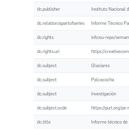
dc.publisher
Instituto Nacional 
dc.relation.ispartofseries
Informe Técnico Pa
dc.rights
info:eu-repo/seman
dc.rights.uri
https://creativecom
dc.subject
Glaciares
dc.subject
Palcacocha
dc.subject
Investigación
dc.subject.ocde
https://purl.org/pe
dc.title
Informe técnico de 