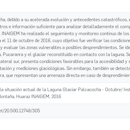
a, debido a su acelerada evolución y antecedentes catastróficos, e
tros e información suficiente para analizar detalladamente el com
l INAIGEM ha realizado el seguimiento y monitoreo continuo de los n
 el 11 de octubre de 2016, cuyo objetivo fue verificar las condicion
 evaluar las zonas vulnerables a posibles desprendimientos. Se ide
u, Pucaranra y el glaciar reconstituido en contacto con la laguna. 
ateral sur, presenta condiciones favorables para la accesibilidad y 
ación y mediciones glaciológicas. Sin embargo, también se detecta
nra, que representan una amenaza directa en caso de desprendimien
la situación actual de la Laguna Glaciar Palcacocha - Octubre/ Inst
Montaña, Huaraz INAIGEM, 2016
.net/20.500.12748/305