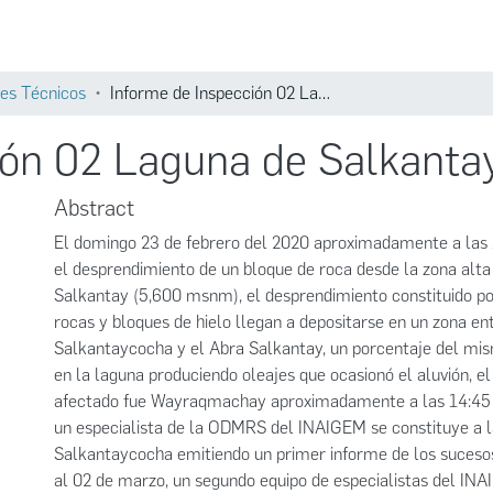
Comunidades
Búsqueda
es Técnicos
Informe de Inspección 02 Laguna de Salkantaycocha Marzo 2020
ión 02 Laguna de Salkant
Abstract
El domingo 23 de febrero del 2020 aproximadamente a las 
el desprendimiento de un bloque de roca desde la zona alta
Salkantay (5,600 msnm), el desprendimiento constituido p
rocas y bloques de hielo llegan a depositarse en un zona en
Salkantaycocha y el Abra Salkantay, un porcentaje del mi
en la laguna produciendo oleajes que ocasionó el aluvión, el
afectado fue Wayraqmachay aproximadamente a las 14:45 h
un especialista de la ODMRS del INAIGEM se constituye a l
Salkantaycocha emitiendo un primer informe de los sucesos
al 02 de marzo, un segundo equipo de especialistas del I