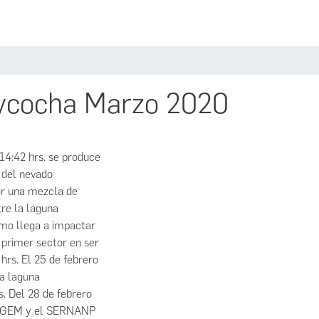
Estadísticas
Políticas
Iniciar sesión
aycocha Marzo 2020
14:42 hrs. se produce
 del nevado
or una mezcla de
tre la laguna
smo llega a impactar
 primer sector en ser
rs. El 25 de febrero
a laguna
. Del 28 de febrero
NAIGEM y el SERNANP