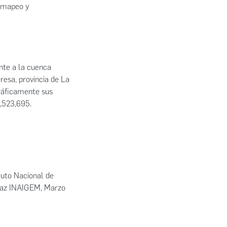
el mapeo y
nte a la cuenca
resa, provincia de La
ráficamente sus
,523,695.
tuto Nacional de
araz INAIGEM, Marzo