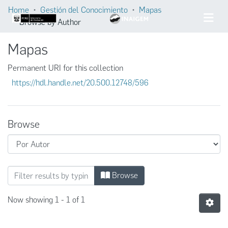
Home
Gestión del Conocimiento
Mapas
Browse by Author
Mapas
Permanent URI for this collection
https://hdl.handle.net/20.500.12748/596
Browse
Browsing Mapas by Author
Browse
Now showing
1 - 1 of 1