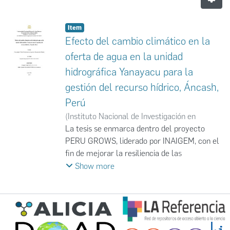
Item
Efecto del cambio climático en la
oferta de agua en la unidad
hidrográfica Yanayacu para la
gestión del recurso hídrico, Áncash,
Perú
(
Instituto Nacional de Investigación en
Glaciares y Ecosistemas de Montaña
La tesis se enmarca dentro del proyecto
,
2023
)
Flores Estrada, Reynner Raymundo
PERU GROWS, liderado por INAIGEM, con el
fin de mejorar la resiliencia de las
comunidades andinas frente a la inseguridad
Show more
hídrica. El proyecto se centra en la cuenca
del río Santa y busca cubrir brechas de
información para una gestión eficiente del
recurso hídrico, considerando impactos del
retroceso glaciar y cambio climático. Se