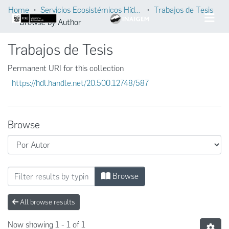
Home
Servicios Ecosistémicos Hídricos
Trabajos de Tesis
Browse by Author
Trabajos de Tesis
Permanent URI for this collection
https://hdl.handle.net/20.500.12748/587
Browse
Browsing Trabajos de Tesis by Author "Flo
Browse
All browse results
Now showing
1 - 1 of 1