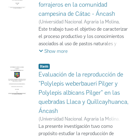
forrajeros en la comunidad
campesina de Cátac - Áncash
(
Universidad Nacional Agraria la Molina
,
2024
Este trabajo tuvo el objetivo de caracterizar
)
Evelyn Jannet Hoyos Cordova
;
UNALM
el proceso productivo y los conocimientos
asociados al uso de pastos naturales y
cultivados, abarcando las dinámicas de
Show more
pastoreo, la identificación de pastos
relevantes, y prácticas para mantener la
Item
disponibilidad de los pastos dentro de la
Evaluación de la reproducción de
Comunidad Campesina de Cátac, Ancash. A
"Polylepis weberbaueri Pilger y
través de una metodología cualitativa, se
Polylepis albicans Pilger" en las
implementó técnicas como entrevistas
quebradas Llaca y Quillcayhuanca,
semiestructuradas, mapeo participativo
adaptado a las circunstancias de la pandemia
Áncash
para identificar los sectores y sus dinámicas,
(
Universidad Nacional Agraria la Molina
,
y la recolección de plantas según la
2024
La presente investigación tuvo como
)
Aguilar Escarcena, Erick Manuel
;
relevancia establecida por los participantes.
UNALM
propósito estudiar la reproducción de