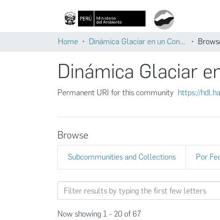
Home
Dinámica Glaciar en un Contexto de Cambio Climático
Browse
Dinámica Glaciar e
Permanent URI for this community
https://hdl.
Browse
Subcommunities and Collections
Por Fe
Browsing Dinámica Glaciar 
Now showing
1 - 20 of 67