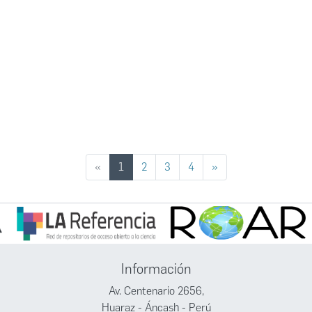
(current)
«
1
2
3
4
»
Información
Av. Centenario 2656,
Huaraz - Áncash - Perú