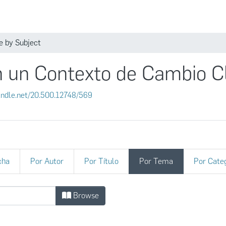
Comunidades
 by Subject
n un Contexto de Cambio C
handle.net/20.500.12748/569
cha
Por Autor
Por Título
Por Tema
Por Cate
en un Contexto de Cambio Climático b
Browse