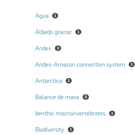
Agua
1
Albedo glaciar
1
Andes
2
Andes–Amazon connection system
1
Antarctica
1
Balance de masa
3
benthic macroinvertebrates
1
Biodiversity
1