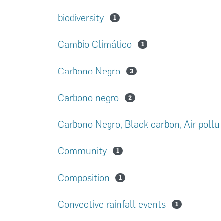
biodiversity
1
Cambio Climático
1
Carbono Negro
3
Carbono negro
2
Carbono Negro, Black carbon, Air poll
Community
1
Composition
1
Convective rainfall events
1