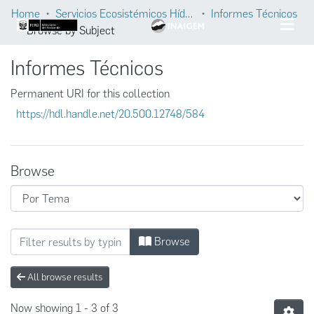
Home
Servicios Ecosistémicos Hídricos
Informes Técnicos
Browse by Subject
Informes Técnicos
Permanent URI for this collection
https://hdl.handle.net/20.500.12748/584
Browse
Browsing Informes Técnicos by Subject "Ca
Browse
All browse results
Now showing
1 - 3 of 3