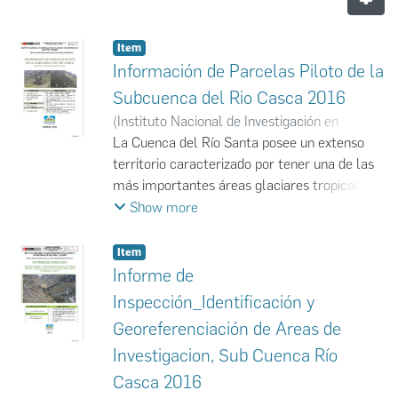
Item
Información de Parcelas Piloto de la
Subcuenca del Rio Casca 2016
(
Instituto Nacional de Investigación en
Glaciares y Ecosistemas de Montaña
La Cuenca del Río Santa posee un extenso
,
2016
)
Instituto Nacional de Investigación en
territorio caracterizado por tener una de las
Glaciares y Ecosistemas de Montaña
más importantes áreas glaciares tropicales
del país y del mundo. Dichos sistemas
Show more
glaciares representan una importante fuente
de agua para el desarrollo de actividades
Item
como la agricultura, la generación de energía
Informe de
hidroeléctrica y uso poblacional, además del
Inspección_Identificación y
trabajo que genera con las actividades
Georeferenciación de Areas de
turísticas y la importante biodiversidad típica
Investigacion, Sub Cuenca Río
de este tipo de paisaje.
La Cuenca del Río Santa es una de las más
Casca 2016