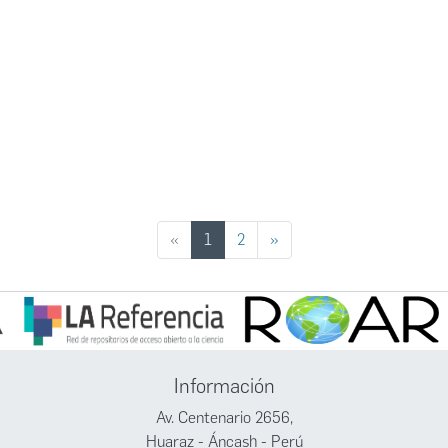
(current)
«
1
2
»
Información
Av. Centenario 2656,
Huaraz - Áncash - Perú