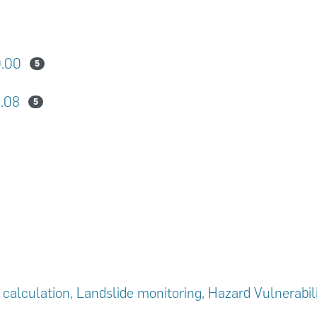
0.00
5
5.08
5
y calculation, Landslide monitoring, Hazard Vulnerabil