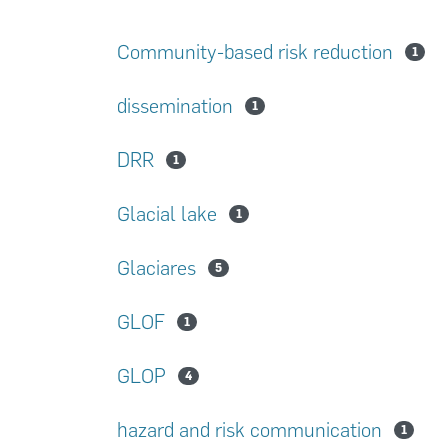
Community-based risk reduction
1
dissemination
1
DRR
1
Glacial lake
1
Glaciares
5
GLOF
1
GLOP
4
hazard and risk communication
1