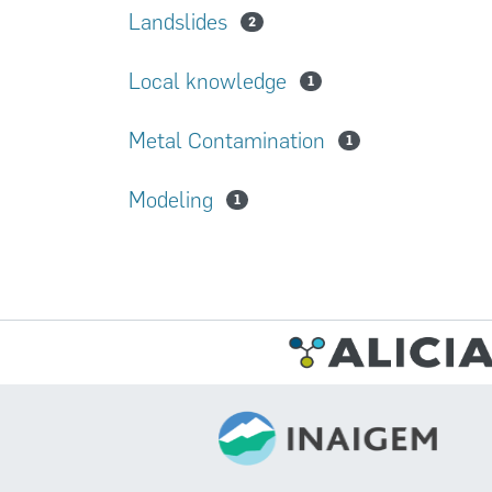
Landslides
2
Local knowledge
1
Metal Contamination
1
Modeling
1