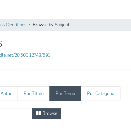
Comunidades
os Científicos
Browse by Subject
s
andle.net/20.500.12748/591
 Autor
Por Título
Por Tema
Por Categoría
cos by Subject
Browse