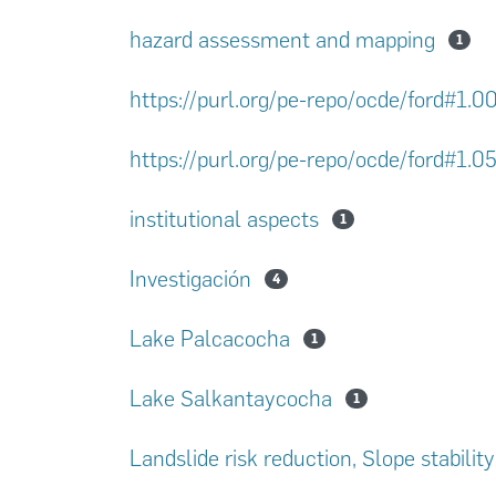
hazard assessment and mapping
1
https://purl.org/pe-repo/ocde/ford#1.0
https://purl.org/pe-repo/ocde/ford#1.0
institutional aspects
1
Investigación
4
Lake Palcacocha
1
Lake Salkantaycocha
1
Landslide risk reduction, Slope stabilit