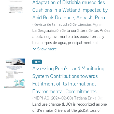
Adaptation of Distichia muscoides
Cushions in a Wetland Impacted by
Acid Rock Drainage, Ancash, Peru
(
Revista de la Facultad de Ciencias Agrarias -
UNCuyo-
La desglaciación de la cordillera de los Andes
,
0027-03-26
)
Instituto Nacional de
Investigación en Glaciares y Ecosistemas de
afecta negativamente a los ecosistemas y
Montaña
los cuerpos de agua, principalmente al
;
Maria Cristina Otoya Fernández
;
Yeidy Montano
incrementar la concentración de metales
;
Marilín Sánchez-Purihuamán
;
Show more
Pedro M. Tapia
pesados. Sin embargo, estas concentraciones
;
Junior Caro-Castro
;
Carmen
Carreño-Farfán
pueden reducirse mediante la aplicación de
Item
técnicas de biorremediación. El objetivo del
Assessing Peru’s Land Monitoring
estudio fue evaluar el efecto de la
System Contributions towards
translocación y adaptación de cojines de
Fulfilment of Its International
Distichia muscoides en un bofedal ubicado en
Environmental Commitments
la unidad hidrográfica Pachacoto, distrito
Catac, provincia de Recuay, departamento de
(
MDPI AG
,
2024-02-08
)
Tatiana Erika Boza
Áncash Perú, que se encuentra afectado por
Espinoza
Land use change (LUC) is recognized as one
;
Norma Salinas
;
Eric G. Cosio
;
drenaje ácido de roca en una región
Richard Tito
of the major drivers of the global loss of
;
Alex Nina-Quispe
;
Rosa María